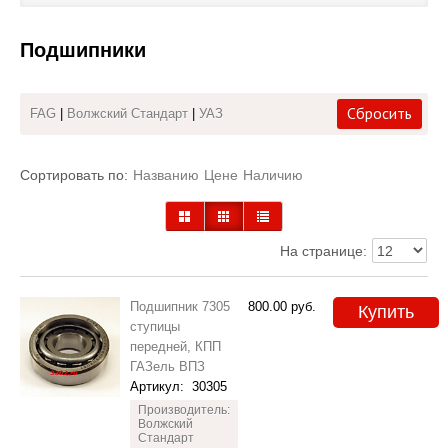
Каталог
Подшипники
Полезные статьи
Сбросить
FAG
|
Волжский Стандарт
|
УАЗ
Покупка и оплата
Контакты
Сортировать по:
Названию
Цене
Наличию
На странице:
Подшипник 7305
800.00
руб.
Купить
ступицы
передней, КПП
ГАЗель ВПЗ
Артикул:
30305
Производитель:
Волжский
Стандарт