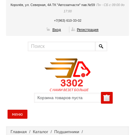
Королёв, ул. Северная, 4А ТК "Автозапчасти" пав.№59
Пн - СБ с 09:00 до
17:00
+7(963) 610-33-02
Вход
Регистрация
Корзина товаров пуста
меню
Главная
Главная
/
Каталог
/
Подшипники
/