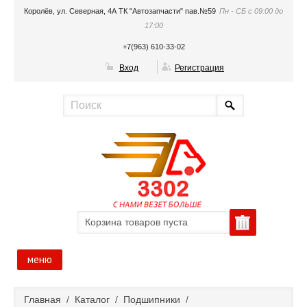
Королёв, ул. Северная, 4А ТК "Автозапчасти" пав.№59
Пн - СБ с 09:00 до
17:00
+7(963) 610-33-02
Вход
Регистрация
Корзина товаров пуста
меню
Главная
Главная
/
Каталог
/
Подшипники
/