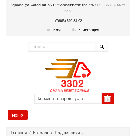
Королёв, ул. Северная, 4А ТК "Автозапчасти" пав.№59
Пн - СБ с 09:00 до
17:00
+7(963) 610-33-02
Вход
Регистрация
Корзина товаров пуста
меню
Главная
Главная
/
Каталог
/
Подшипники
/