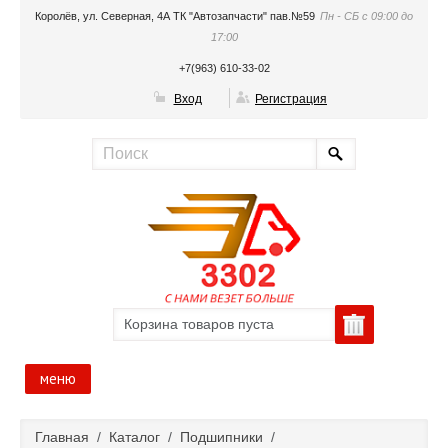
Королёв, ул. Северная, 4А ТК "Автозапчасти" пав.№59
Пн - СБ с 09:00 до
17:00
+7(963) 610-33-02
Вход
Регистрация
Корзина товаров пуста
меню
Главная
Главная
/
Каталог
/
Подшипники
/