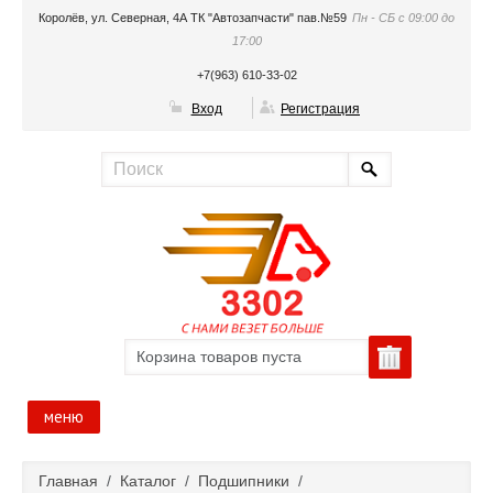
Королёв, ул. Северная, 4А ТК "Автозапчасти" пав.№59
Пн - СБ с 09:00 до
17:00
+7(963) 610-33-02
Вход
Регистрация
Корзина товаров пуста
меню
Главная
Главная
/
Каталог
/
Подшипники
/