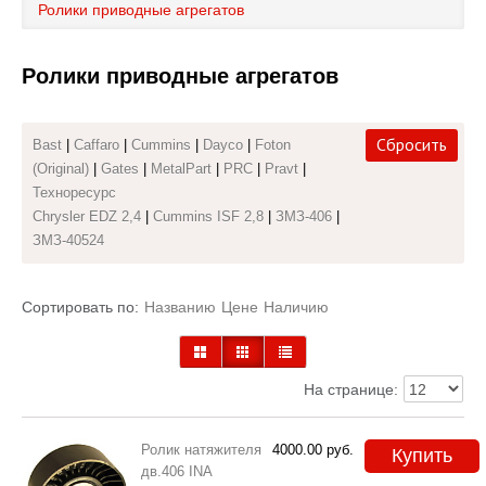
Ролики приводные агрегатов
Каталог
Ролики приводные агрегатов
Полезные статьи
Покупка и оплата
Сбросить
Bast
|
Caffaro
|
Cummins
|
Dayco
|
Foton
(Original)
|
Gates
|
MetalPart
|
PRC
|
Pravt
|
Контакты
Техноресурс
Chrysler EDZ 2,4
|
Cummins ISF 2,8
|
ЗМЗ-406
|
ЗМЗ-40524
Сортировать по:
Названию
Цене
Наличию
На странице:
Ролик натяжителя
4000.00
руб.
Купить
дв.406 INA