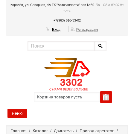
Королёв, ул. Северная, 4А ТК "Автозапчасти" пав.№59
Пн - СБ с 09:00 до
17:00
+7(963) 610-33-02
Вход
Регистрация
Корзина товаров пуста
меню
Главная
Главная
/
Каталог
/
Двигатель
/
Привод агрегатов
/