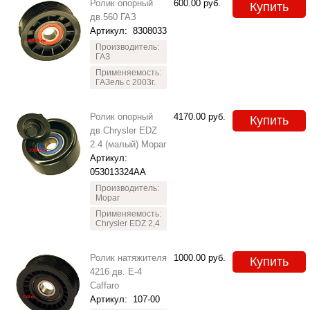
Ролик опорный
600.00
руб.
Купить
дв.560 ГАЗ
Артикул:
8308033
Производитель:
ГАЗ
Применяемость:
ГАЗель с 2003г.
Ролик опорный
4170.00
руб.
Купить
дв.Chrysler EDZ
2.4 (малый) Mopar
Артикул:
053013324AA
Производитель:
Mopar
Применяемость:
Chrysler EDZ 2,4
Ролик натяжителя
1000.00
руб.
Купить
4216 дв. Е-4
Caffaro
Артикул:
107-00