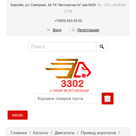
Королёв, ул. Северная, 4А ТК "Автозапчасти" пав.№59
Пн - СБ с 09:00 до
17:00
+7(963) 610-33-02
Вход
Регистрация
Корзина товаров пуста
меню
Главная
Главная
/
Каталог
/
Двигатель
/
Привод агрегатов
/