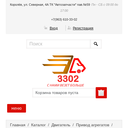
Королёв, ул. Северная, 4А ТК "Автозапчасти" пав.№59
Пн - СБ с 09:00 до
17:00
+7(963) 610-33-02
Вход
Регистрация
Корзина товаров пуста
меню
Главная
Главная
/
Каталог
/
Двигатель
/
Привод агрегатов
/