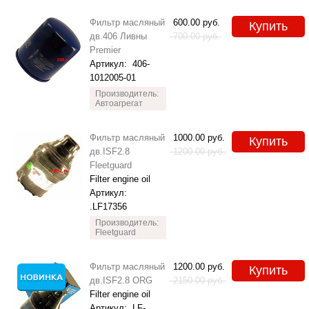
Фильтр масляный
600.00
руб.
Купить
дв.406 Ливны
700.00
руб.
Premier
Артикул:
406-
1012005-01
Производитель:
Автоагрегат
Фильтр масляный
1000.00
руб.
Купить
дв.ISF2.8
1200.00
руб.
Fleetguard
Filter engine oil
Артикул:
.LF17356
Производитель:
Fleetguard
Фильтр масляный
1200.00
руб.
Купить
дв.ISF2.8 ORG
2150.00
руб.
Filter engine oil
Артикул:
LF-