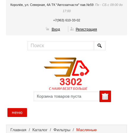
Королёв, ул. Северная, 4А ТК "Автозапчасти" пав.№59
Пн - СБ с 09:00 до
17:00
+7(963) 610-33-02
Вход
Регистрация
Корзина товаров пуста
меню
Главная
Главная
/
Каталог
/
Фильтры
/
Масляные