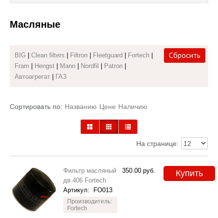
Каталог
Масляные
Полезные статьи
Сбросить
BIG
|
Clean filters
|
Filtron
|
Fleetguard
|
Fortech
|
Покупка и оплата
Fram
|
Hengst
|
Mann
|
Nordfil
|
Patron
|
Автоагрегат
|
ГАЗ
Контакты
Сортировать по:
Названию
Цене
Наличию
На странице:
Фильтр масляный
350.00
руб.
Купить
дв.406 Fortech
Артикул:
FO013
Производитель:
Fortech