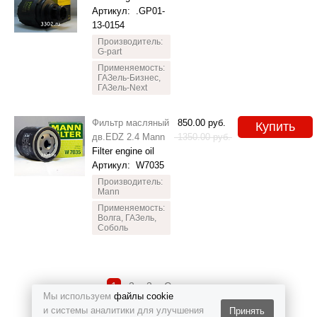
Артикул:
.GP01-
13-0154
Производитель:
G-part
Применяемость:
ГАЗель-Бизнес,
ГАЗель-Next
Фильтр масляный
850.00
руб.
Купить
дв.EDZ 2.4 Mann
1350.00
руб.
Filter engine oil
Артикул:
W7035
Производитель:
Mann
Применяемость:
Волга, ГАЗель,
Соболь
1
2
3
Следующая
Мы используем
файлы cookie
и системы аналитики для улучшения
Принять