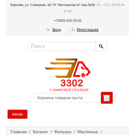
Королёв, ул. Северная, 4А ТК "Автозапчасти" пав.№59
Пн - СБ с 09:00 до
17:00
+7(963) 610-33-02
Вход
Регистрация
Корзина товаров пуста
меню
Главная
Главная
/
Каталог
/
Фильтры
/
Масляные
/