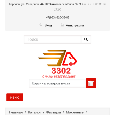
Королёв, ул. Северная, 4А ТК "Автозапчасти" пав.№59
Пн - СБ с 09:00 до
17:00
+7(963) 610-33-02
Вход
Регистрация
Корзина товаров пуста
меню
Главная
Главная
/
Каталог
/
Фильтры
/
Масляные
/