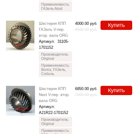
Применяемость:
ГАЗель-Next
Шестерня КПП
4000.00
руб.
Купить
ГАЗель V-пер.
4500.00
руб.
втор. вала ORG
Артикул:
31105-
1701152
Производитель:
Original
Применяемость:
Волга, ГАЗель,
Соболь
Шестерня КПП
6850.00
руб.
Купить
Next V-пер. втор.
7000.00
руб.
вала ORG
Артикул:
A21R22-1701152
Производитель:
Original
Применяемость: