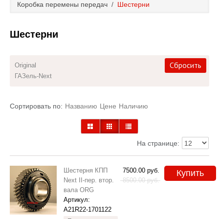
Коробка перемены передач
/
Шестерни
Каталог
Шестерни
Полезные статьи
Покупка и оплата
Сбросить
Original
ГАЗель-Next
Контакты
Сортировать по:
Названию
Цене
Наличию
На странице:
Шестерня КПП
7500.00
руб.
Купить
Next II-пер. втор.
8500.00
руб.
вала ORG
Артикул:
A21R22-1701122