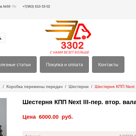
пав.№59
Пн
+7(963) 610-33-02
лезные статьи
Покупка и оплата
Контакты
я
/
Коробка перемены передач
/
Шестерни
/
Шестерня КПП Next I
Шестерня КПП Next III-пер. втор. ва
Цена
6000.00
руб.