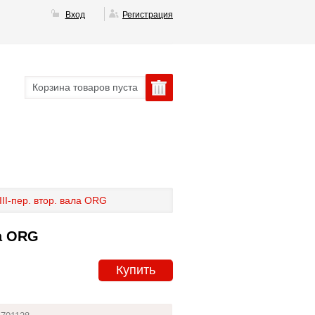
Вход
Регистрация
Корзина товаров пуста
II-пер. втор. вала ORG
ла ORG
Купить