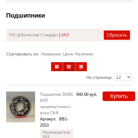
Каталог
Подшипники
Полезные статьи
Сбросить
FAG
|
Волжский Стандарт
|
УАЗ
Покупка и оплата
Контакты
Сортировать по:
Названию
Цене
Наличию
На странице:
Подшипник 50305
840.00
руб.
Купить
КПП
промежуточного
вала СКФ
Артикул:
BB1-
2553
Производитель:
УАЗ