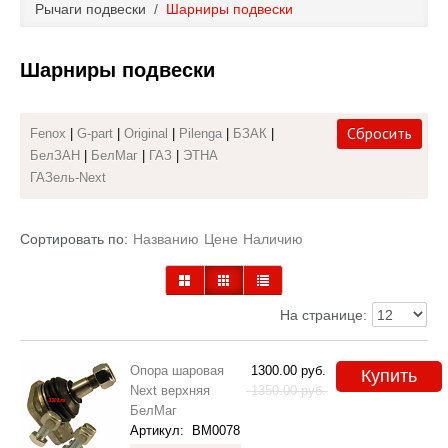
Рычаги подвески
/
Шарниры подвески
Каталог
Шарниры подвески
Полезные статьи
Покупка и оплата
Сбросить
Fenox
|
G-part
|
Original
|
Pilenga
|
БЗАК
|
БелЗАН
|
БелМаг
|
ГАЗ
|
ЭТНА
Контакты
ГАЗель-Next
Сортировать по:
Названию
Цене
Наличию
На странице:
Опора шаровая
1300.00
руб.
Купить
Next верхняя
1350.00
руб.
БелМаг
Артикул:
BM0078