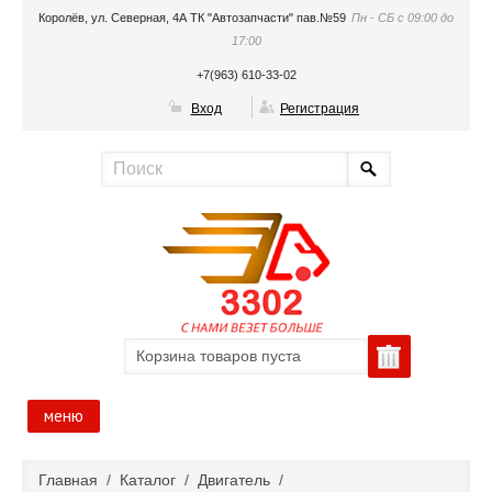
Королёв, ул. Северная, 4А ТК "Автозапчасти" пав.№59
Пн - СБ с 09:00 до
17:00
+7(963) 610-33-02
Вход
Регистрация
Корзина товаров пуста
меню
Главная
Главная
/
Каталог
/
Двигатель
/