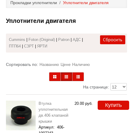
Прокладки уплотнители
/
Уплотнители двигателя
Каталог
Уплотнители двигателя
Полезные статьи
Покупка и оплата
Сбросить
Cummins
|
Foton (Original)
|
Patron
|
АДС
|
ПТП64
|
СЗРТ
|
ЯРТИ
Контакты
Сортировать по:
Названию
Цене
Наличию
На странице:
Втулка
20.00
руб.
Купить
уплотнительная
дв.406 клапаной
крышки
Артикул:
406-