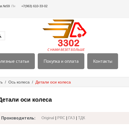
пав.№59
Пн
+7(963) 610-33-02
лезные статьи
Покупка и оплата
Контакты
ть
/
Ось колеса
/
Детали оси колеса
Детали оси колеса
Производитель:
Original
|
PRC
|
ГАЗ
|
ТДК