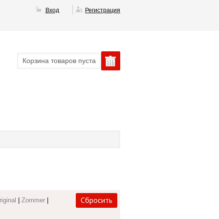
Вход
Регистрация
Корзина товаров пуста
Сбросить
iginal
|
Zommer
|