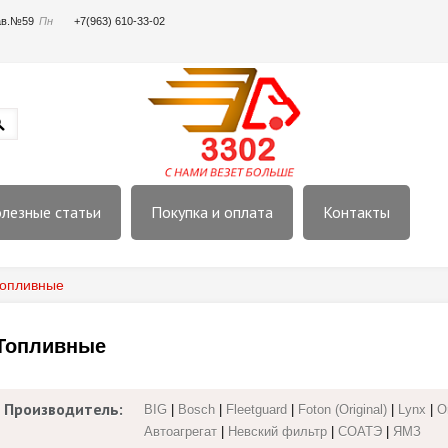
пав.№59
Пн
+7(963) 610-33-02
лезные статьи
Покупка и оплата
Контакты
опливные
Топливные
Производитель:
BIG
|
Bosch
|
Fleetguard
|
Foton (Original)
|
Lynx
|
Or
Автоагрегат
|
Невский фильтр
|
СОАТЭ
|
ЯМЗ