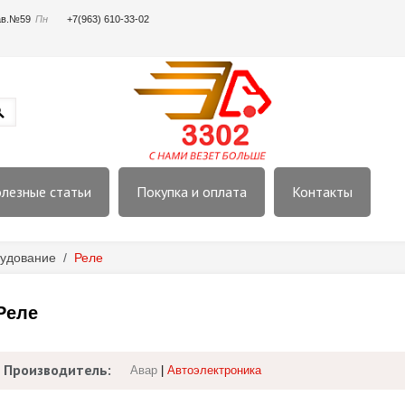
пав.№59
Пн
+7(963) 610-33-02
лезные статьи
Покупка и оплата
Контакты
удование
/
Реле
Реле
Производитель:
Авар
|
Автоэлектроника