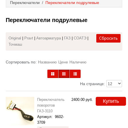
Переключатели
/
Переключатели подрулевые
Каталог
Переключатели подрулевые
Полезные статьи
Покупка и оплата
Сбросить
Original
|
Pravt
|
Автоарматура
|
ГАЗ
|
СОАТЭ
|
Точмаш
Контакты
Сортировать по:
Названию
Цене
Наличию
На странице:
Переключатель
2400.00
руб.
Купить
поворотов
ГАЗ-3110
Артикул:
9602-
3709