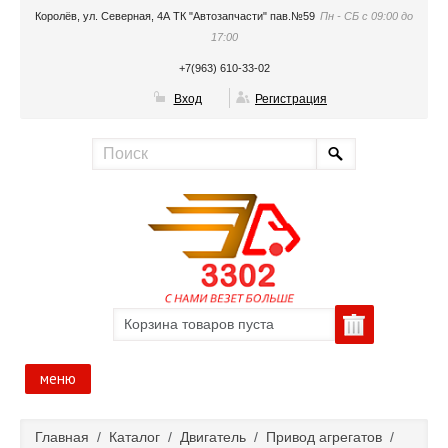
Королёв, ул. Северная, 4А ТК "Автозапчасти" пав.№59
Пн - СБ с 09:00 до
17:00
+7(963) 610-33-02
Вход
Регистрация
Корзина товаров пуста
меню
Главная
Главная
/
Каталог
/
Двигатель
/
Привод агрегатов
/