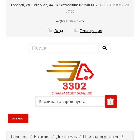
Королёв, ул. Северная, 4А ТК "Автозапчасти" пав.№59
Пн - СБ с 09:00 до
17:00
+7(963) 610-33-02
Вход
Регистрация
Корзина товаров пуста
меню
Главная
Главная
/
Каталог
/
Двигатель
/
Привод агрегатов
/