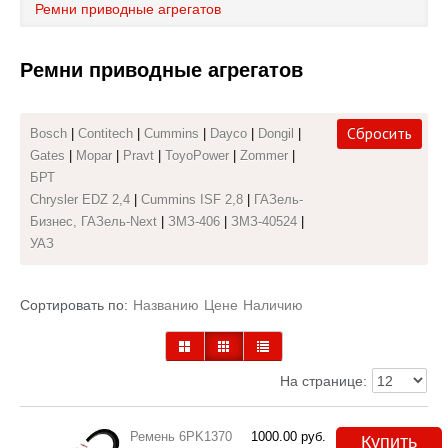
Ремни приводные агрегатов
Каталог
Ремни приводные агрегатов
Полезные статьи
Покупка и оплата
Сбросить
Bosch
|
Contitech
|
Cummins
|
Dayco
|
Dongil
|
Gates
|
Mopar
|
Pravt
|
ToyoPower
|
Zommer
|
Контакты
БРТ
Chrysler EDZ 2,4
|
Cummins ISF 2,8
|
ГАЗель-
Бизнес, ГАЗель-Next
|
ЗМЗ-406
|
ЗМЗ-40524
|
УАЗ
Сортировать по:
Названию
Цене
Наличию
На странице:
Ремень 6PK1370
1000.00
руб.
Купить