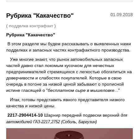
Каталог
Рубрика "Какачество"
01.09.2018
Полезные статьи
(
подделка контрафакт
)
Рубрика "Какачество"
Покупка и оплата
В этом разделе мы будем рассказывать о выявленных нами
подделках и запасных частях контрафактного производства.
Контакты
Уже многие знают, что рынок автомобильных запасных
частей давно стал локомым кусочком для нечестных
предпринимателей стремящихся с легкостью обогатиться на
доверчивости и слабостях покупателей. Которые в свою
очередь в погоне за низкой ценой забывают о прописной
истине гласящей о "
бесплатном сыре в мышеловке...
"
Итак, готовы представить явного представителя низкого
качества и низкой цены.
2217-2904414-10
Шарнир передней подвески верхний
для
автомобилей ГАЗ-2217,2752 (Соболь, Баргузин)