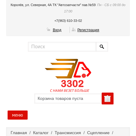
Королёв, ул. Северная, 4А ТК "Автозапчасти" пав.№59
Пн - СБ с 09:00 до
17:00
+7(963) 610-33-02
Вход
Регистрация
Корзина товаров пуста
меню
Главная
Главная
/
Каталог
/
Трансмиссия
/
Сцепление
/