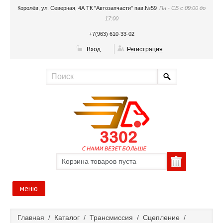
Королёв, ул. Северная, 4А ТК "Автозапчасти" пав.№59
Пн - СБ с 09:00 до
17:00
+7(963) 610-33-02
Вход
Регистрация
Корзина товаров пуста
меню
Главная
Главная
/
Каталог
/
Трансмиссия
/
Сцепление
/