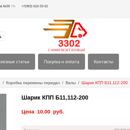
пав.№59
Пн
+7(963) 610-33-02
лезные статьи
Покупка и оплата
Контакты
я
/
Коробка перемены передач
/
Валы
/
Шарик КПП Б11,112-200
Шарик КПП Б11,112-200
Цена
10.00
руб.