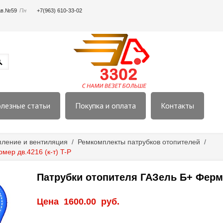
пав.№59
Пн
+7(963) 610-33-02
лезные статьи
Покупка и оплата
Контакты
пление и вентиляция
/
Ремкомплекты патрубков отопителей
/
мер дв.4216 (к-т) T-P
Патрубки отопителя ГАЗель Б+ Фермер
Цена
1600.00
руб.