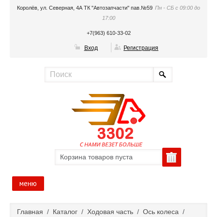
Королёв, ул. Северная, 4А ТК "Автозапчасти" пав.№59
Пн - СБ с 09:00 до
17:00
+7(963) 610-33-02
Вход
Регистрация
Корзина товаров пуста
меню
Главная
Главная
/
Каталог
/
Ходовая часть
/
Ось колеса
/