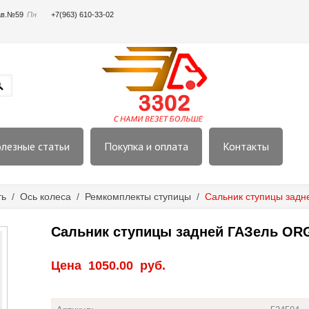
пав.№59
Пн
+7(963) 610-33-02
лезные статьи
Покупка и оплата
Контакты
ть
/
Ось колеса
/
Ремкомплекты ступицы
/
Сальник ступицы зад
Сальник ступицы задней ГАЗель OR
Цена
1050.00
руб.