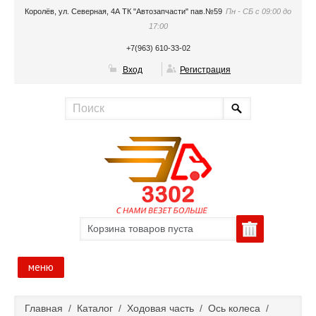
Королёв, ул. Северная, 4А ТК "Автозапчасти" пав.№59
Пн - СБ с 09:00 до
17:00
+7(963) 610-33-02
Вход
Регистрация
Корзина товаров пуста
меню
Главная
Главная
/
Каталог
/
Ходовая часть
/
Ось колеса
/