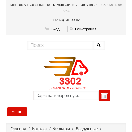
Королёв, ул. Северная, 4А ТК "Автозапчасти" пав.№59
Пн - СБ с 09:00 до
17:00
+7(963) 610-33-02
Вход
Регистрация
Корзина товаров пуста
меню
Главная
Главная
/
Каталог
/
Фильтры
/
Воздушные
/