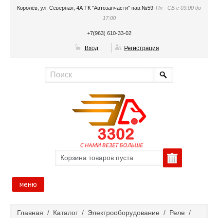
Королёв, ул. Северная, 4А ТК "Автозапчасти" пав.№59
Пн - СБ с 09:00 до
17:00
+7(963) 610-33-02
Вход
Регистрация
Корзина товаров пуста
меню
Главная
Главная
/
Каталог
/
Электрооборудование
/
Реле
/