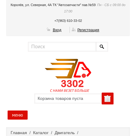
Королёв, ул. Северная, 4А ТК "Автозапчасти" пав.№59
Пн - СБ с 09:00 до
17:00
+7(963) 610-33-02
Вход
Регистрация
Корзина товаров пуста
меню
Главная
Главная
/
Каталог
/
Двигатель
/