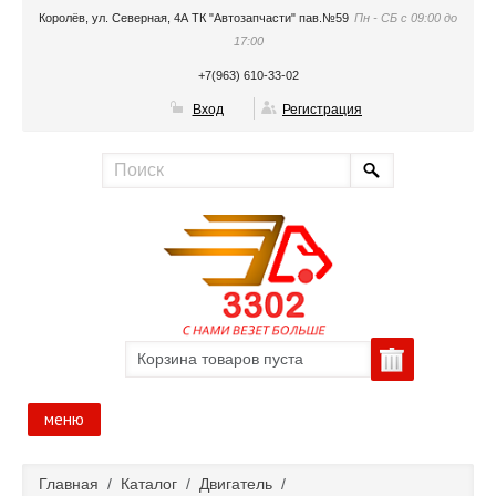
Королёв, ул. Северная, 4А ТК "Автозапчасти" пав.№59
Пн - СБ с 09:00 до
17:00
+7(963) 610-33-02
Вход
Регистрация
Корзина товаров пуста
меню
Главная
Главная
/
Каталог
/
Двигатель
/