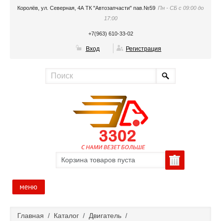
Королёв, ул. Северная, 4А ТК "Автозапчасти" пав.№59
Пн - СБ с 09:00 до
17:00
+7(963) 610-33-02
Вход
Регистрация
Корзина товаров пуста
меню
Главная
Главная
/
Каталог
/
Двигатель
/