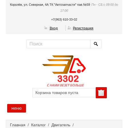
Королёв, ул. Северная, 4А ТК "Автозапчасти" пав.№59
Пн - СБ с 09:00 до
17:00
+7(963) 610-33-02
Вход
Регистрация
Корзина товаров пуста
меню
Главная
Главная
/
Каталог
/
Двигатель
/