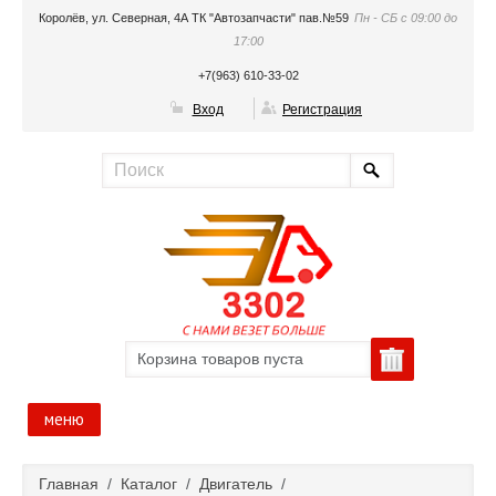
Королёв, ул. Северная, 4А ТК "Автозапчасти" пав.№59
Пн - СБ с 09:00 до
17:00
+7(963) 610-33-02
Вход
Регистрация
Корзина товаров пуста
меню
Главная
Главная
/
Каталог
/
Двигатель
/