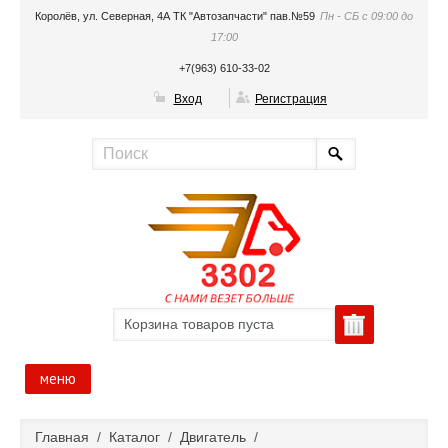
Королёв, ул. Северная, 4А ТК "Автозапчасти" пав.№59
Пн - СБ с 09:00 до
17:00
+7(963) 610-33-02
Вход
Регистрация
Корзина товаров пуста
меню
Главная
Главная
/
Каталог
/
Двигатель
/