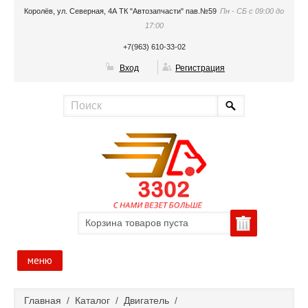
Королёв, ул. Северная, 4А ТК "Автозапчасти" пав.№59
Пн - СБ с 09:00 до
17:00
+7(963) 610-33-02
Вход
Регистрация
Корзина товаров пуста
меню
Главная
Главная
/
Каталог
/
Двигатель
/