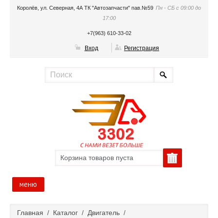
Королёв, ул. Северная, 4А ТК "Автозапчасти" пав.№59
Пн - СБ с 09:00 до
17:00
+7(963) 610-33-02
Вход
Регистрация
Корзина товаров пуста
меню
Главная
Главная
/
Каталог
/
Двигатель
/