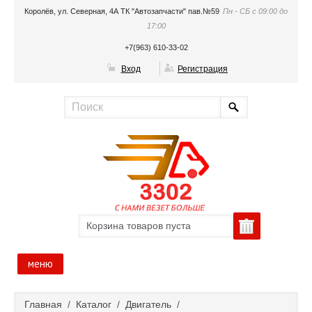
Королёв, ул. Северная, 4А ТК "Автозапчасти" пав.№59
Пн - СБ с 09:00 до
17:00
+7(963) 610-33-02
Вход
Регистрация
Корзина товаров пуста
меню
Главная
Главная
/
Каталог
/
Двигатель
/