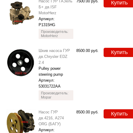
Насос ГУР ГАЗель
7500.00
руб.
Купить
Б+ дв.ISF
MotorHerz
Артикул:
P1315HG
Производитель:
MotorHerz
Шкив насоса ГУР
8500.00
руб.
Купить
дв.Chrysler EDZ
2.4
Pulley power
steering pump
Артикул:
53031722AA
Производитель:
Mopar
Насос ГУР
8500.00
руб.
Купить
дв.4216, А274
ORG (БАГУ)
Артикул: