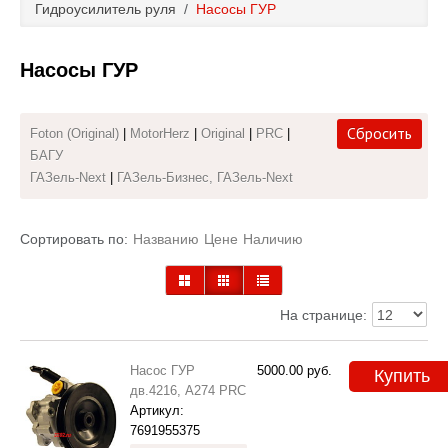
Гидроусилитель руля
/
Насосы ГУР
Каталог
Насосы ГУР
Полезные статьи
Покупка и оплата
Сбросить
Foton (Original)
|
MotorHerz
|
Original
|
PRC
|
БАГУ
Контакты
ГАЗель-Next
|
ГАЗель-Бизнес, ГАЗель-Next
Сортировать по:
Названию
Цене
Наличию
На странице:
Насос ГУР
5000.00
руб.
Купить
дв.4216, А274 PRC
Артикул:
7691955375