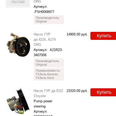
ORG
Артикул:
.РSН0008977
Производитель:
Original
Насос ГУР
14900.00
руб.
Купить
дв.4216, А274
ORG
Артикул:
A21R23-
3407008
Производитель:
Original
Применяемость:
ГАЗель-Бизнес,
ГАЗель-Next
Насос ГУР дв.EDZ
23320.00
руб.
Купить
Chrysler
Pump power
steering
Артикул: