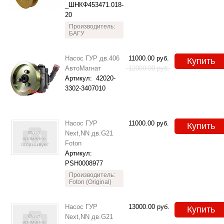
_ШНКФ453471.018-
20
Производитель:
БАГУ
Насос ГУР дв.406
11000.00
руб.
Купить
АвтоМагнат
12000.00
руб.
Артикул:
42020-
3302-3407010
Насос ГУР
11000.00
руб.
Купить
Next,NN дв.G21
Foton
Артикул:
РSН0008977
Производитель:
Foton (Original)
Насос ГУР
13000.00
руб.
Купить
Next,NN дв.G21