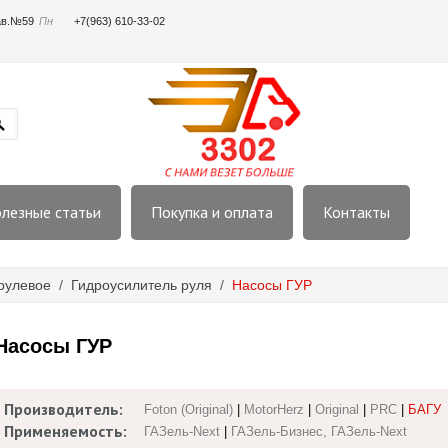
пав.№59
Пн
+7(963) 610-33-02
лезные статьи
Покупка и оплата
Контакты
рулевое
/
Гидроусилитель руля
/
Насосы ГУР
Насосы ГУР
Производитель:
Foton (Original)
|
MotorHerz
|
Original
|
PRC
|
БАГУ
Применяемость:
ГАЗель-Next
|
ГАЗель-Бизнес, ГАЗель-Next