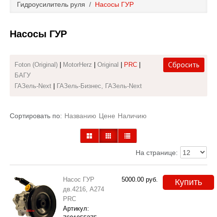
Гидроусилитель руля
/
Насосы ГУР
Каталог
Насосы ГУР
Полезные статьи
Покупка и оплата
Сбросить
Foton (Original)
|
MotorHerz
|
Original
|
PRC
|
БАГУ
Контакты
ГАЗель-Next
|
ГАЗель-Бизнес, ГАЗель-Next
Сортировать по:
Названию
Цене
Наличию
На странице:
Насос ГУР
5000.00
руб.
Купить
дв.4216, А274
PRC
Артикул: