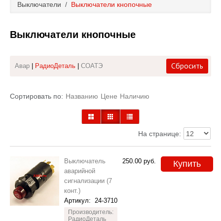
Выключатели
/
Выключатели кнопочные
Каталог
Выключатели кнопочные
Полезные статьи
Покупка и оплата
Сбросить
Авар
|
РадиоДеталь
|
СОАТЭ
Контакты
Сортировать по:
Названию
Цене
Наличию
На странице:
Выключатель
250.00
руб.
Купить
аварийной
сигнализации (7
конт.)
Артикул:
24-3710
Производитель:
РадиоДеталь