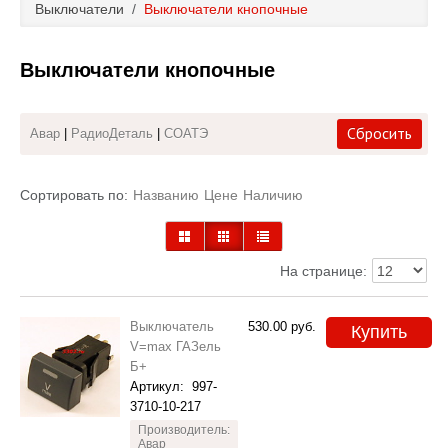
Выключатели
/
Выключатели кнопочные
Каталог
Выключатели кнопочные
Полезные статьи
Покупка и оплата
Сбросить
Авар
|
РадиоДеталь
|
СОАТЭ
Контакты
Сортировать по:
Названию
Цене
Наличию
На странице:
Выключатель
530.00
руб.
Купить
V=max ГАЗель
Б+
Артикул:
997-
3710-10-217
Производитель:
Авар