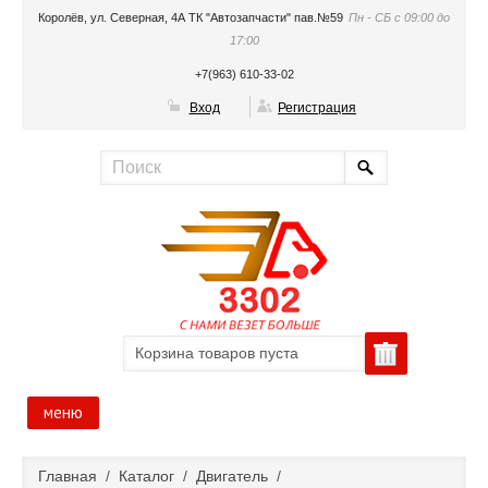
Королёв, ул. Северная, 4А ТК "Автозапчасти" пав.№59
Пн - СБ с 09:00 до
17:00
+7(963) 610-33-02
Вход
Регистрация
Корзина товаров пуста
меню
Главная
Главная
/
Каталог
/
Двигатель
/