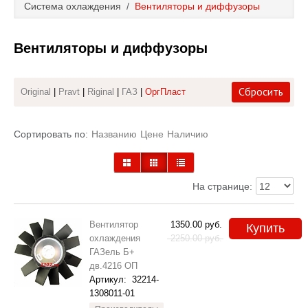
Система охлаждения
/
Вентиляторы и диффузоры
Каталог
Вентиляторы и диффузоры
Полезные статьи
Покупка и оплата
Сбросить
Original
|
Pravt
|
Riginal
|
ГАЗ
|
ОргПласт
Контакты
Сортировать по:
Названию
Цене
Наличию
На странице:
Вентилятор
1350.00
руб.
Купить
охлаждения
2250.00
руб.
ГАЗель Б+
дв.4216 ОП
Артикул:
32214-
1308011-01