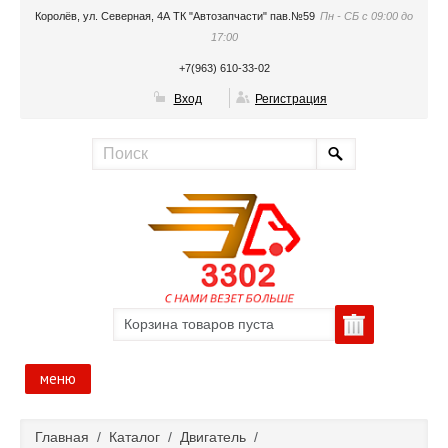
Королёв, ул. Северная, 4А ТК "Автозапчасти" пав.№59
Пн - СБ с 09:00 до
17:00
+7(963) 610-33-02
Вход
Регистрация
Корзина товаров пуста
меню
Главная
Главная
/
Каталог
/
Двигатель
/