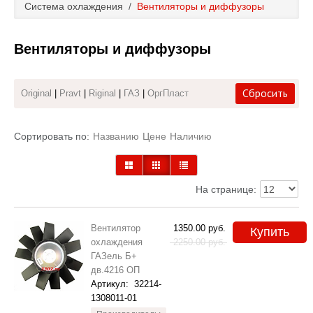
Система охлаждения
/
Вентиляторы и диффузоры
Каталог
Вентиляторы и диффузоры
Полезные статьи
Покупка и оплата
Сбросить
Original
|
Pravt
|
Riginal
|
ГАЗ
|
ОргПласт
Контакты
Сортировать по:
Названию
Цене
Наличию
На странице:
Вентилятор
1350.00
руб.
Купить
охлаждения
2250.00
руб.
ГАЗель Б+
дв.4216 ОП
Артикул:
32214-
1308011-01