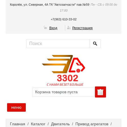
Королёв, ул. Северная, 4А ТК "Автозапчасти" пав.№59
Пн - СБ с 09:00 до
17:00
+7(963) 610-33-02
Вход
Регистрация
Корзина товаров пуста
меню
Главная
Главная
/
Каталог
/
Двигатель
/
Привод агрегатов
/