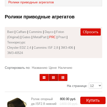
Ролики приводные агрегатов
Каталог
Ролики приводные агрегатов
Полезные статьи
Покупка и оплата
Сбросить
Bast
|
Caffaro
|
Cummins
|
Dayco
|
Foton
(Original)
|
Gates
|
MetalPart
|
PRC
|
Pravt
|
Контакты
Техноресурс
Chrysler EDZ 2,4
|
Cummins ISF 2,8
|
ЗМЗ-406
|
ЗМЗ-40524
Сортировать по:
Названию
Цене
Наличию
На странице:
Ролик опорный
800.00
руб.
Купить
дв.ISF2.8 нижний
1400.00
руб.